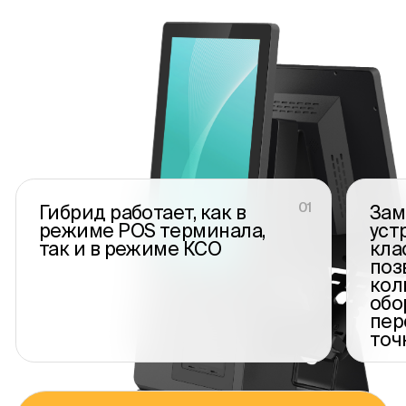
Новости
Контакты
01
Гибрид работает, как в
Зам
режиме POS терминала,
уст
так и в режиме КСО
кла
Оставить заявку
поз
кол
обо
пер
точ