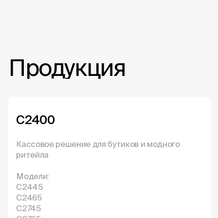
Продукция
C2400
Кассовое решение для бутиков и модного
ритейла
Модели:
С2445
С2465
С2745