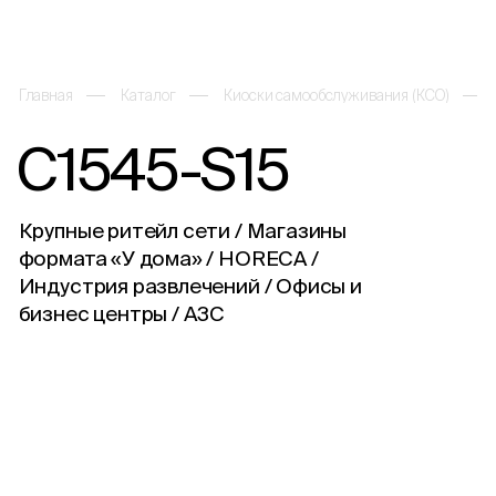
Главная
Каталог
Киоски самообслуживания (КСО)
C1545-S15
Каталог
Крупные ритейл сети / Магазины
О компании
формата «У дома» / HORECA /
Индустрия развлечений / Офисы и
Решения и услуги
бизнес центры / АЗС
Партнеры
Проекты