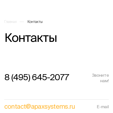
Главная
Контакты
Контакты
Каталог
О компании
Решения и услуги
8 (495) 645-2077
Звоните
нам!
Партнеры
contact@apaxsystems.ru
E-mail
Проекты