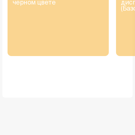
черном цвете
дисп
(Баз