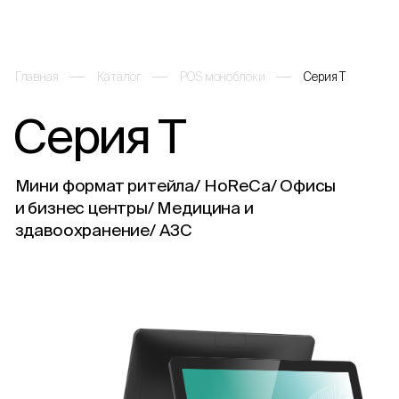
Главная
Каталог
POS моноблоки
Серия Т
Серия Т
Каталог
Мини формат ритейла/ HoReCa/ Офисы
О компании
и бизнес центры/ Медицина и
здавоохранение/ АЗС
Решения и услуги
Партнеры
Проекты