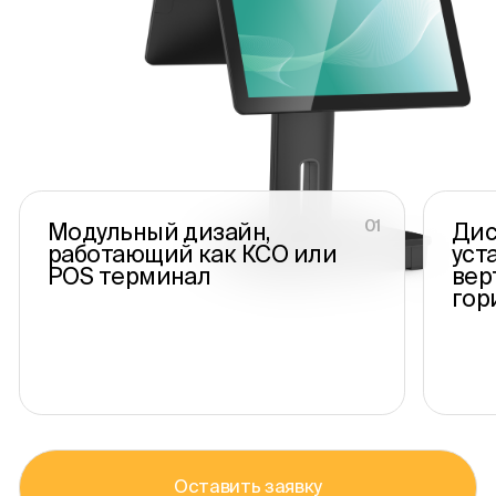
Новости
Контакты
01
Модульный дизайн,
Дис
работающий как КСО или
уст
POS терминал
вер
гор
Оставить заявку
Оставить заявку