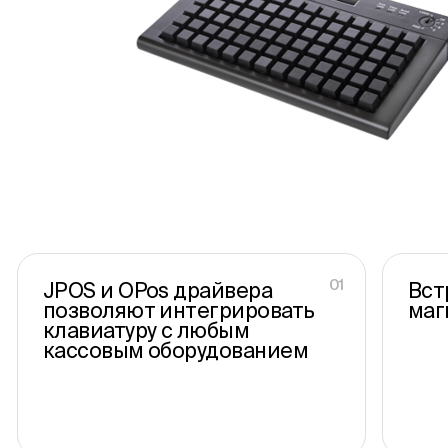
Новости
Контакты
Оставить заявку
01
JPOS и OPos драйвера
Вст
позволяют интегрировать
маг
клавиатуру с любым
кассовым оборудованием