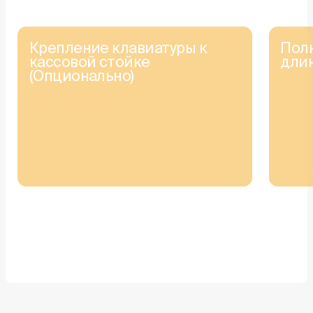
Крепление клавиатуры к
Пол
кассовой стойке
длин
(Опционально)