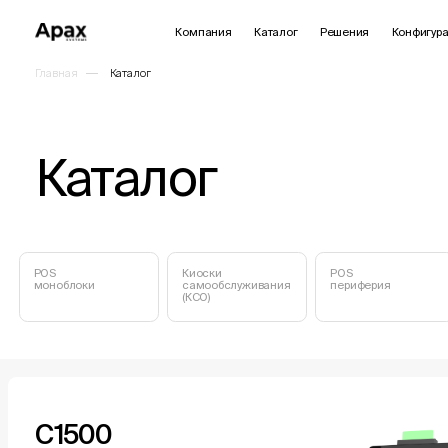
Компания
Каталог
Решения
Конфигура
Главная
Каталог
Каталог
POS
Киоски
POS
моноблоки
самообслуживания
периферия
(КСО)
Каталог
С1500