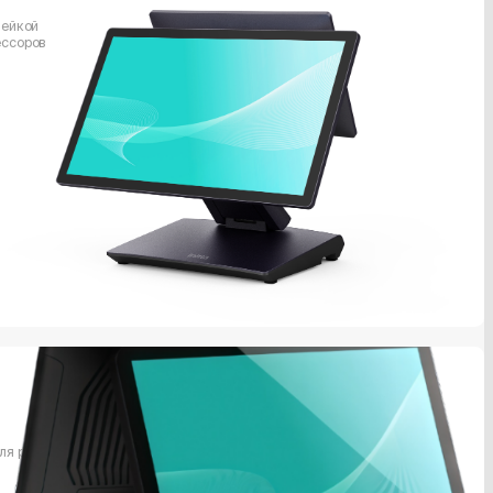
нейкой
ессоров
ля решения