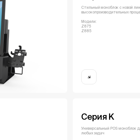
Стильный моноблок с новой ли
высокопроизводительных проц
Модели:
Z875
Z885
Серия K
слуги
Универсальный POS моноблок д
любых задач