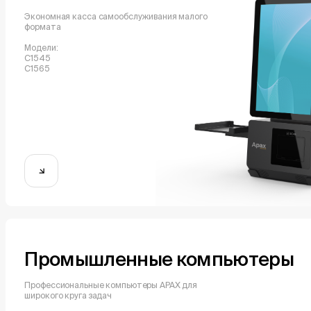
Экономная касса самообслуживания малого
формата
Модели:
С1545
С1565
О компании
Промышленные компьютеры
Решения и у
Профессиональные компьютеры APAX для
широкого круга задач